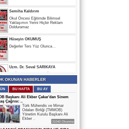
Okul Öncesi Eğitimde Bilimsel
Yaklaşımın Yerini Hiçbir Reklam
Dolduramaz
Hüseyin OKUMUŞ
Değerler Ters Yüz Olunca…
Uzm. Dr. Seval SARIKAYA
SAĞLIKLI HAYAT, SAĞLIKLI GELECEK
İÇİN EL ELE OBEZİTE SALGINI
Prof.Dr. SERDAR EPÖZDEMİR
K OKUNAN HABERLER
İŞİMİZE BAKMAK
ÜN
BU HAFTA
BU AY
B Başkanı Ali Ekber Çakar'dan Sinem
aş Çağrısı: ..
İlknur Yılmaz Ağababaoğlu Şair Yazar
Türk Mühendis ve Mimar
Odaları Birliği (TMMOB)
YALNIZLAŞAN TOPLUMUN
Yönetim Kurulu Başkanı Ali
AYNASINDAKİ ÇATLAKLAR
Ekber ..
31040 Okunma