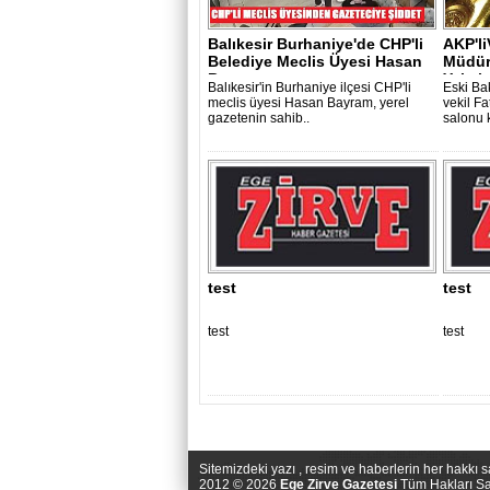
Balıkesir Burhaniye'de CHP'li
AKP'li
Belediye Meclis Üyesi Hasan
Müdürü
Ba..
Yakala
Balıkesir'in Burhaniye ilçesi CHP'li
Eski Ba
meclis üyesi Hasan Bayram, yerel
vekil Fa
gazetenin sahib..
salonu 
test
test
test
test
Sitemizdeki yazı , resim ve haberlerin her hakkı 
2012 © 2026
Ege Zirve Gazetesi
Tüm Hakları Sak