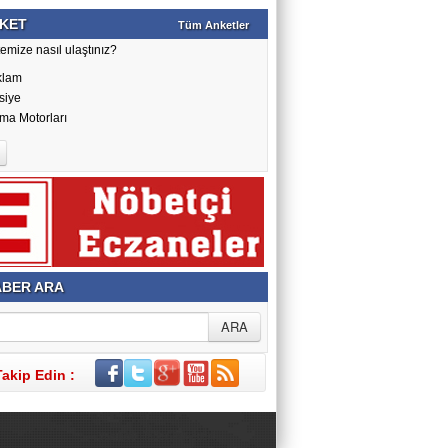
KET
Tüm Anketler
emize nasıl ulaştınız?
klam
siye
ma Motorları
BER ARA
Takip Edin :
Yazılım: Haber Paketleri