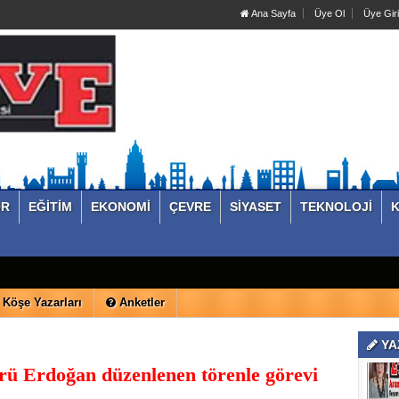
Ana Sayfa
Üye Ol
Üye Giri
OR
EĞİTİM
EKONOMİ
ÇEVRE
SİYASET
TEKNOLOJİ
K
Köşe Yazarları
Anketler
YA
rü Erdoğan düzenlenen törenle görevi