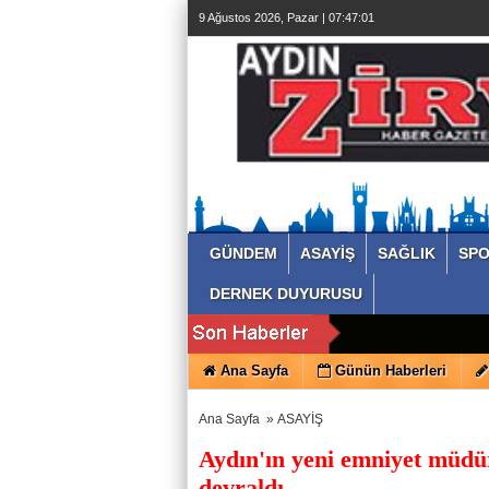
9 Ağustos 2026, Pazar | 07:47:02
GÜNDEM
ASAYİŞ
SAĞLIK
SP
DERNEK DUYURUSU
Ana Sayfa
Günün Haberleri
Ana Sayfa
»
ASAYİŞ
Aydın'ın yeni emniyet müdü
devraldı