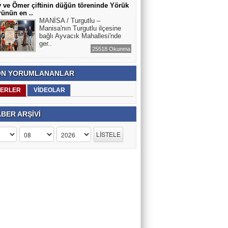
 ve Ömer çiftinin düğün töreninde Yörük
rünün en ..
MANİSA / Turgutlu –
Manisa'nın Turgutlu ilçesine
bağlı Ayvacık Mahallesi'nde
ger..
25518 Okunma
N YORUMLANANLAR
ERLER
VİDEOLAR
BER ARŞİVİ