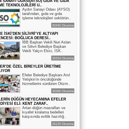
N SANAYİ ODASI(AYSO) GIDA VE GIDA
Havva Çetinkaya Çetintürk
ME TEKNOLOJİLERİ U..
Aydın Sanayi Odası (AYSO)
Efeler’de Bir İlk: Kestaneli Yemekler
tarafından, gıda ve gıda
işleme teknolojileri sektörün..
30340 Okunma
VE İSKİ’DEN SİLİVRİ’YE ALTYAPI
NCESİ: BOĞLUCA DERESİ..
İBB Başkan Vekili Nuri Aslan
ve Silivri Belediye Başkan
Vekili Yalçın Ekici, İSK..
30334 Okunma
ER’DE ÖZEL BİREYLER ÜRETİME
LIYOR
Efeler Belediye Başkanı Anıl
Yetişkin’in öncülüğünde
hizmetlerini sürdüren Otizm..
30266 Okunma
LERİN DÜĞÜN HEYECANINA EFELER
DİYESİ ELİ: KENT ZARAF..
Artan düğün masrafları ve
kıyafet kiralama bedelleri
karşısında evlilik hazırlığ..
26129 Okunma