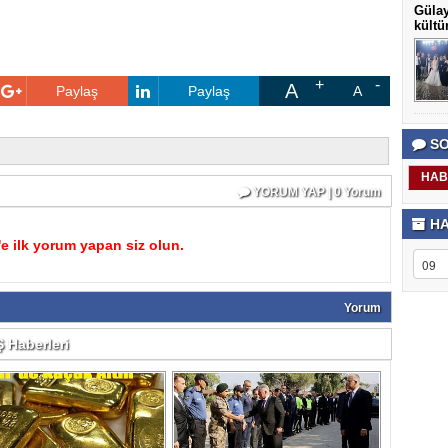
Gülay
kültü
A
Paylaş
Paylaş
A
SO
HAB
YORUM YAP | 0 Yorum
HA
 ilk yorum yapan siz olun.
Yorum
 Haberleri