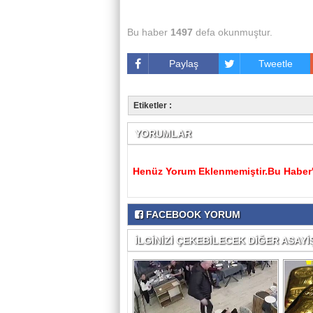
Bu haber
1497
defa okunmuştur.
Paylaş
Tweetle
Etiketler :
YORUMLAR
Henüz Yorum Eklenmemiştir.Bu Haber'e
FACEBOOK YORUM
İLGİNİZİ ÇEKEBİLECEK DİĞER ASAYİŞ