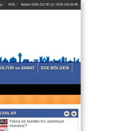
şi
RSS
İletisim 0256 212 90 12 / 0530 109 60 85
ZEYNEP TUNÇ
Köşe Köşe Benim Köşe
Şevket Gölük
Madencilerin Alın Teri ve Emek Çığlığı
Kamil Süren
ÜLTÜR ve SANAT
EGE BÖLGESİ
AYDIN SİYASETİNDE BEKLENEN
DEĞİŞİMLERİN YAŞANMAKTA
OLDUĞU BİR GÜNE MERHABA!!!
Asuman Dokuzlu
Yoksa siz bundan hıc utanmıyor
musunuz?
ZARLAR
Semiha Kaldırım