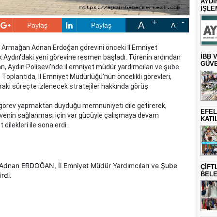
AYDI
İŞLE
A
Paylaş
Paylaş
A
e, Armağan Adnan Erdoğan görevini önceki İl Emniyet
İBB 
Aydın'daki yeni görevine resmen başladı. Törenin ardından
GÜVE
 Aydın Polisevi'nde il emniyet müdür yardımcıları ve şube
 Toplantıda, İl Emniyet Müdürlüğü'nün öncelikli görevleri,
aki süreçte izlenecek stratejiler hakkında görüş
 görev yapmaktan duyduğu memnuniyeti dile getirerek,
EFEL
güvenin sağlanması için var gücüyle çalışmaya devam
KATI
t dilekleri ile sona erdi.
 Adnan ERDOĞAN, İl Emniyet Müdür Yardımcıları ve Şube
ÇİFT
BELE
rdi.