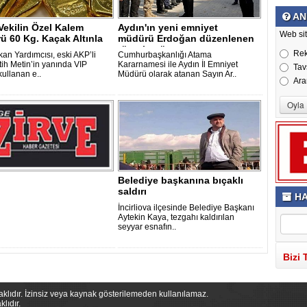
AN
Vekilin Özel Kalem
Aydın'ın yeni emniyet
Web sit
 60 Kg. Kaçak Altınla
müdürü Erdoğan düzenlenen
n..
törenle göre..
Re
kan Yardımcısı, eski AKP’li
Cumhurbaşkanlığı Atama
tih Metin’in yanında VIP
Kararnamesi ile Aydın İl Emniyet
Tav
kullanan e..
Müdürü olarak atanan Sayın Ar..
Ara
Belediye başkanına bıçaklı
saldırı
HA
İncirliova ilçesinde Belediye Başkanı
Aytekin Kaya, tezgahı kaldırılan
seyyar esnafın..
Bizi 
saklıdır. İzinsiz veya kaynak gösterilemeden kullanılamaz.
lıdır.