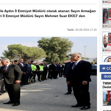
le Aydın İl Emniyet Müdürü olarak atanan Sayın Armağan
i İl Emniyet Müdürü Sayın Mehmet Suat EKİCİ' den
Tarih:
26-08-2024 17:20
ÇO
BUG
TMMO
Dedet