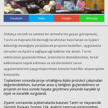
Haberin Doğru Adresi.
Facebook
Twitter
Google+
Whatsapp
Oldukça verimli ve samimi bir atmosferde geçen görüşmede,
Tarım ve Hayvancılık Derneği tarafından hazırlanan ve İçişleri
Bakanlığı desteğiyle yürütülecek projenin hedefleri, uygulanma
süreçleri ve Aydın'a sağlayacağı katkılar ele alındı. Tarım
sektörünün güçlendirilmesi, üreticilerin desteklenmesi, kırsal
kalkınmanın teşvik edilmesi ve sürdürülebilir tarım
uygulamalarının yaygınlaştırılması konularında fikir alışverişinde
bulunuldu.
Toplantının sonunda proje ortaklığına ilişkin protokol çalışmaları
değerlendirilirken, kurumlar arası iş birliğinin güçlendirilmesi ve
projenin en kısa sürede hayata geçirilmesi yönünde karşılıklı iyi
niyet ve kararlılık vurgulandı.
Ziyaret sonrasında açıklamalarda bulunan Tarım ve Hayvancılık
Derneği Başkanı
Zeynep Tek
, Aydın'ın tarımsal potansiyelinin