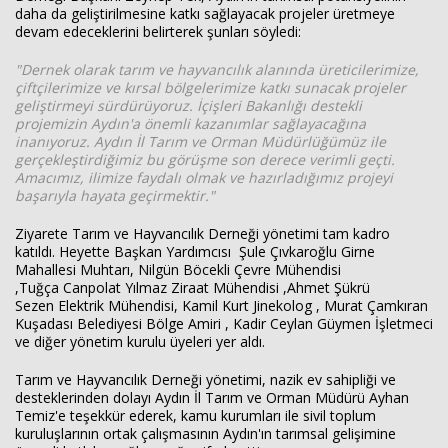
daha da geliştirilmesine katkı sağlayacak projeler üretmeye
devam edeceklerini belirterek şunları söyledi:
"Dernek olarak tarım ve hayvancılık alanında üreticilerimize,
çiftçilerimize ve kırsal bölgelerimize katkı sunacak projeler
geliştirmeyi sürdürüyoruz. İçişleri Bakanlığı destekli
projemizin Aydın'a önemli kazanımlar sağlayacağına
inanıyoruz. Aydın İl Tarım ve Orman Müdürlüğümüz ile
gerçekleştirdiğimiz bu görüşme son derece verimli geçti.
Amacımız, ilimize faydalı olmak ve hazırladığımız projeyi
başarıyla hayata geçirmektir."
Ziyarete Tarım ve Hayvancılık Derneği yönetimi tam kadro
katıldı. Heyette Başkan Yardımcısı Şule Çıvkaroğlu Girne
Mahallesi Muhtarı, Nilgün Böcekli Çevre Mühendisi
,Tuğça Canpolat Yılmaz Ziraat Mühendisi ,Ahmet Şükrü
Sezen Elektrik Mühendisi, Kamil Kurt Jinekolog , Murat Çamkıran
Kuşadası Belediyesi Bölge Amiri , Kadir Ceylan Güymen İşletmeci
ve diğer yönetim kurulu üyeleri yer aldı.
Tarım ve Hayvancılık Derneği yönetimi, nazik ev sahipliği ve
desteklerinden dolayı Aydın İl Tarım ve Orman Müdürü Ayhan
Temiz'e teşekkür ederek, kamu kurumları ile sivil toplum
kuruluşlarının ortak çalışmasının Aydın'ın tarımsal gelişimine