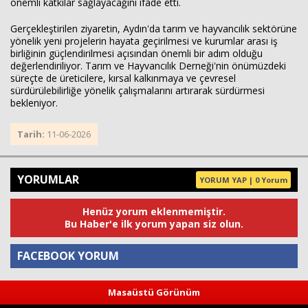
önemli katkılar sağlayacağını ifade etti.
Gerçekleştirilen ziyaretin, Aydın'da tarım ve hayvancılık sektörüne
yönelik yeni projelerin hayata geçirilmesi ve kurumlar arası iş
birliğinin güçlendirilmesi açısından önemli bir adım olduğu
değerlendiriliyor. Tarım ve Hayvancılık Derneği'nin önümüzdeki
süreçte de üreticilere, kırsal kalkınmaya ve çevresel
sürdürülebilirliğe yönelik çalışmalarını artırarak sürdürmesi
bekleniyor.
Tarih:
11-06-2026
YORUMLAR
YORUM YAP | 0 Yorum
Henüz yorum eklenmemiştir.
Bu Haber'e ilk yorum yapan siz olun.
FACEBOOK YORUM
Masaüstü Görünüm
Yorum