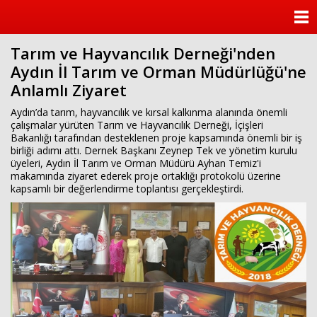
ANASAYFA
Tarım ve Hayvancılık Derneği'nden
KATEGORİLER
Aydın İl Tarım ve Orman Müdürlüğü'ne
Anlamlı Ziyaret
YAZARLAR
Aydın’da tarım, hayvancılık ve kırsal kalkınma alanında önemli
ANKETLER
çalışmalar yürüten Tarım ve Hayvancılık Derneği, İçişleri
Bakanlığı tarafından desteklenen proje kapsamında önemli bir iş
birliği adımı attı. Dernek Başkanı Zeynep Tek ve yönetim kurulu
FOTO GALERİ
üyeleri, Aydın İl Tarım ve Orman Müdürü Ayhan Temiz'i
makamında ziyaret ederek proje ortaklığı protokolü üzerine
kapsamlı bir değerlendirme toplantısı gerçekleştirdi.
VİDEO GALERİ
KÜNYE
İLETİŞİM