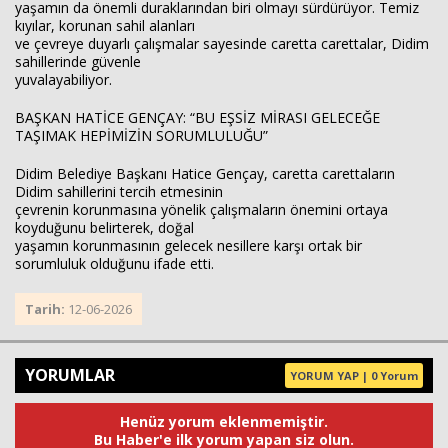
yaşamın da önemli duraklarından biri olmayı sürdürüyor. Temiz
kıyılar, korunan sahil alanları
ve çevreye duyarlı çalışmalar sayesinde caretta carettalar, Didim
sahillerinde güvenle
yuvalayabiliyor.
BAŞKAN HATİCE GENÇAY: “BU EŞSİZ MİRASI GELECEĞE
TAŞIMAK HEPİMİZİN SORUMLULUĞU”
Didim Belediye Başkanı Hatice Gençay, caretta carettaların
Didim sahillerini tercih etmesinin
çevrenin korunmasına yönelik çalışmaların önemini ortaya
koyduğunu belirterek, doğal
yaşamın korunmasının gelecek nesillere karşı ortak bir
sorumluluk olduğunu ifade etti.
Tarih:
12-06-2026
YORUMLAR
YORUM YAP | 0 Yorum
Henüz yorum eklenmemiştir.
Bu Haber'e ilk yorum yapan siz olun.