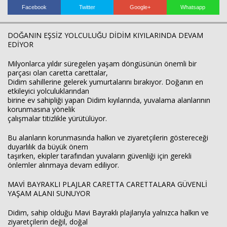
Haberin Doğru Adresi.
Facebook
Twitter
Google+
Whatsapp
DOĞANIN EŞSİZ YOLCULUĞU DİDİM KIYILARINDA DEVAM
EDİYOR
Milyonlarca yıldır süregelen yaşam döngüsünün önemli bir
parçası olan caretta carettalar,
Didim sahillerine gelerek yumurtalarını bırakıyor. Doğanın en
etkileyici yolculuklarından
birine ev sahipliği yapan Didim kıyılarında, yuvalama alanlarının
korunmasına yönelik
çalışmalar titizlikle yürütülüyor.
Bu alanların korunmasında halkın ve ziyaretçilerin göstereceği
duyarlılık da büyük önem
taşırken, ekipler tarafından yuvaların güvenliği için gerekli
önlemler alınmaya devam ediliyor.
MAVİ BAYRAKLI PLAJLAR CARETTA CARETTALARA GÜVENLİ
YAŞAM ALANI SUNUYOR
Didim, sahip olduğu Mavi Bayraklı plajlarıyla yalnızca halkın ve
ziyaretçilerin değil, doğal