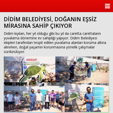
ANASAYFA
DİDİM BELEDİYESİ, DOĞANIN EŞSİZ
KATEGORİLER
MİRASINA SAHİP ÇIKIYOR
YAZARLAR
Didim kıyıları, her yıl olduğu gibi bu yıl da caretta carettaların
yuvalama dönemine ev sahipliği yapıyor. Didim Belediyesi
ekipleri tarafından tespit edilen yuvalama alanları koruma altına
ANKETLER
alınırken, doğal yaşamın korunmasına yönelik çalışmalar
sürdürülüyor.
FOTO GALERİ
VİDEO GALERİ
KÜNYE
İLETİŞİM