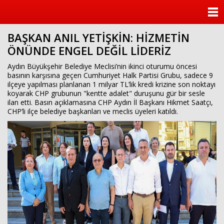
ANASAYFA
BAŞKAN ANIL YETİŞKİN: HİZMETİN
KATEGORİLER
ÖNÜNDE ENGEL DEĞİL LİDERİZ
YAZARLAR
Aydın Büyükşehir Belediye Meclisi’nin ikinci oturumu öncesi
basının karşısına geçen Cumhuriyet Halk Partisi Grubu, sadece 9
ilçeye yapılması planlanan 1 milyar TL’lik kredi krizine son noktayı
ANKETLER
koyarak CHP grubunun "kentte adalet" duruşunu gür bir sesle
ilan etti. Basın açıklamasına CHP Aydın İl Başkanı Hikmet Saatçı,
CHP’li ilçe belediye başkanları ve meclis üyeleri katıldı.
FOTO GALERİ
VİDEO GALERİ
KÜNYE
İLETİŞİM