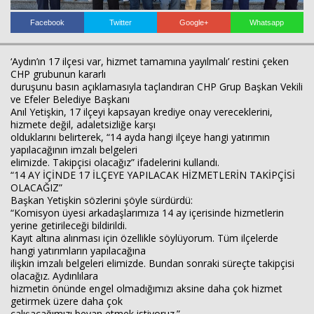
Haberin Doğru Adresi.
Facebook
Twitter
Google+
Whatsapp
‘Aydın’ın 17 ilçesi var, hizmet tamamına yayılmalı’ restini çeken
CHP grubunun kararlı
duruşunu basın açıklamasıyla taçlandıran CHP Grup Başkan Vekili
ve Efeler Belediye Başkanı
Anıl Yetişkin, 17 ilçeyi kapsayan krediye onay vereceklerini,
hizmete değil, adaletsizliğe karşı
olduklarını belirterek, “14 ayda hangi ilçeye hangi yatırımın
yapılacağının imzalı belgeleri
elimizde. Takipçisi olacağız” ifadelerini kullandı.
“14 AY İÇİNDE 17 İLÇEYE YAPILACAK HİZMETLERİN TAKİPÇİSİ
OLACAĞIZ”
Başkan Yetişkin sözlerini şöyle sürdürdü:
“Komisyon üyesi arkadaşlarımıza 14 ay içerisinde hizmetlerin
yerine getirileceği bildirildi.
Kayıt altına alınması için özellikle söylüyorum. Tüm ilçelerde
hangi yatırımların yapılacağına
ilişkin imzalı belgeleri elimizde. Bundan sonraki süreçte takipçisi
olacağız. Aydınlılara
hizmetin önünde engel olmadığımızı aksine daha çok hizmet
getirmek üzere daha çok
çalışacağımızı beyan etmek istiyoruz.”