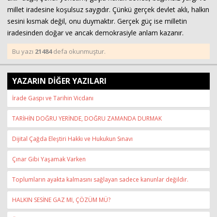
millet iradesine koşulsuz saygıdır. Çünkü gerçek devlet aklı, halkın
sesini kısmak değil, onu duymaktır. Gerçek güç ise milletin
iradesinden doğar ve ancak demokrasiyle anlam kazanır.
Bu yazı
21484
defa okunmuştur.
YAZARIN DİĞER YAZILARI
İrade Gaspı ve Tarihin Vicdanı
TARİHİN DOĞRU YERİNDE, DOĞRU ZAMANDA DURMAK
Dijital Çağda Eleştiri Hakkı ve Hukukun Sınavı
Çınar Gibi Yaşamak Varken
Toplumların ayakta kalmasını sağlayan sadece kanunlar değildir.
HALKIN SESİNE GAZ MI, ÇÖZÜM MÜ?