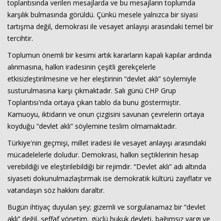
toplantısında verilen mesajlarda ve bu mesajların toplumda
karşılık bulmasında görüldü. Çünkü mesele yalnızca bir siyasi
tartışma değil, demokrasi ile vesayet anlayışı arasındaki temel bir
tercihtir.
Toplumun önemli bir kesimi artık kararların kapalı kapılar ardında
alınmasına, halkın iradesinin çeşitli gerekçelerle
etkisizleştirilmesine ve her eleştirinin “devlet aklı” söylemiyle
susturulmasına karşı çıkmaktadır. Salı günü CHP Grup
Toplantısı'nda ortaya çıkan tablo da bunu göstermiştir.
Kamuoyu, iktidarın ve onun çizgisini savunan çevrelerin ortaya
koyduğu “devlet aklı” söylemine teslim olmamaktadır.
Türkiye'nin geçmişi, millet iradesi ile vesayet anlayışı arasındaki
mücadelelerle doludur. Demokrasi, halkın seçtiklerinin hesap
verebildiği ve eleştirilebildiği bir rejimdir. “Devlet aklı” adı altında
siyaseti dokunulmazlaştırmak ise demokratik kültürü zayıflatır ve
vatandaşın söz hakkını daraltır.
Bugün ihtiyaç duyulan şey; gizemli ve sorgulanamaz bir “devlet
aklı” değil, şeffaf yönetim, güçlü hukuk devleti, bağımsız yargı ve