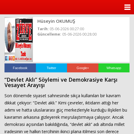
ANASAYFA
Hüseyin OKUMUŞ
KATEGORİLER
Tarih:
05-06-2026 00:27:00
Güncelleme:
05-06-2026 00:28:00
YAZARLAR
ANKETLER
FOTO GALERİ
Facebook
Twitter
Google+
Whatsapp
“Devlet Aklı” Söylemi ve Demokrasiye Karşı
VİDEO GALERİ
Vesayet Arayışı
Son dönemde siyaset sahnesinde sıkça kullanılan bir kavram
KÜNYE
dikkat çekiyor: “Devlet aklı.” Kimi çevreler, iktidarın attığı her
adımı ve hatta uluslararası güç merkezleriyle kurduğu ilişkileri bu
İLETİŞİM
kavramın arkasına gizleyerek meşrulaştırmaya çalışıyor. Ancak
demokrasi açısından bakıldığında, “devlet aklı” adı altında millet
iradesinin ve halkın tercihinin ikinci plana itilmesi son derece