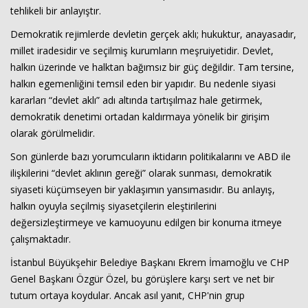
Haberin Doğru Adresi.
tehlikeli bir anlayıştır.
Demokratik rejimlerde devletin gerçek aklı; hukuktur, anayasadır,
millet iradesidir ve seçilmiş kurumların meşruiyetidir. Devlet,
halkın üzerinde ve halktan bağımsız bir güç değildir. Tam tersine,
halkın egemenliğini temsil eden bir yapıdır. Bu nedenle siyasi
kararları “devlet aklı” adı altında tartışılmaz hale getirmek,
demokratik denetimi ortadan kaldırmaya yönelik bir girişim
olarak görülmelidir.
Son günlerde bazı yorumcuların iktidarın politikalarını ve ABD ile
ilişkilerini “devlet aklının gereği” olarak sunması, demokratik
siyaseti küçümseyen bir yaklaşımın yansımasıdır. Bu anlayış,
halkın oyuyla seçilmiş siyasetçilerin eleştirilerini
değersizleştirmeye ve kamuoyunu edilgen bir konuma itmeye
çalışmaktadır.
İstanbul Büyükşehir Belediye Başkanı Ekrem İmamoğlu ve CHP
Genel Başkanı Özgür Özel, bu görüşlere karşı sert ve net bir
tutum ortaya koydular. Ancak asıl yanıt, CHP'nin grup