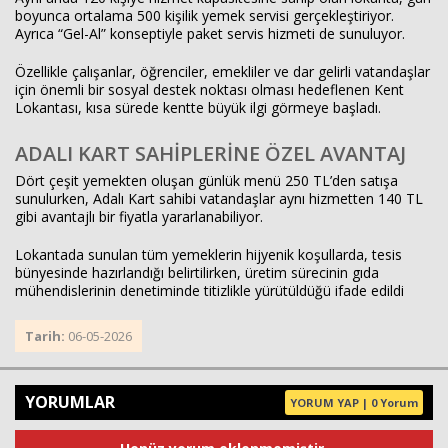
boyunca ortalama 500 kişilik yemek servisi gerçekleştiriyor.
Ayrıca “Gel-Al” konseptiyle paket servis hizmeti de sunuluyor.
Özellikle çalışanlar, öğrenciler, emekliler ve dar gelirli vatandaşlar
için önemli bir sosyal destek noktası olması hedeflenen Kent
Lokantası, kısa sürede kentte büyük ilgi görmeye başladı.
ADALI KART SAHİPLERİNE ÖZEL AVANTAJ
Dört çeşit yemekten oluşan günlük menü 250 TL’den satışa
sunulurken, Adalı Kart sahibi vatandaşlar aynı hizmetten 140 TL
gibi avantajlı bir fiyatla yararlanabiliyor.
Lokantada sunulan tüm yemeklerin hijyenik koşullarda, tesis
bünyesinde hazırlandığı belirtilirken, üretim sürecinin gıda
mühendislerinin denetiminde titizlikle yürütüldüğü ifade edildi
Tarih:
06-05-2026
YORUMLAR
YORUM YAP | 0 Yorum