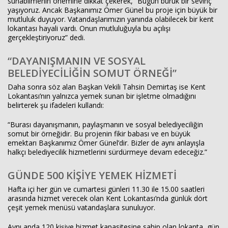
sunabilmenin önemine dikkat çekerek, “Bugün buruk bir sevinç
yaşıyoruz. Ancak Başkanımız Ömer Günel bu proje için büyük bir
mutluluk duyuyor. Vatandaşlarımızın yanında olabilecek bir kent
lokantası hayali vardı. Onun mutluluğuyla bu açılışı
gerçekleştiriyoruz” dedi.
“DAYANIŞMANIN VE SOSYAL
BELEDİYECİLİĞİN SOMUT ÖRNEĞİ”
Daha sonra söz alan Başkan Vekili Tahsin Demirtaş ise Kent
Lokantası’nın yalnızca yemek sunan bir işletme olmadığını
belirterek şu ifadeleri kullandı:
“Burası dayanışmanın, paylaşmanın ve sosyal belediyeciliğin
somut bir örneğidir. Bu projenin fikir babası ve en büyük
emektarı Başkanımız Ömer Günel’dir. Bizler de aynı anlayışla
halkçı belediyecilik hizmetlerini sürdürmeye devam edeceğiz.”
GÜNDE 500 KİŞİYE YEMEK HİZMETİ
Hafta içi her gün ve cumartesi günleri 11.30 ile 15.00 saatleri
arasında hizmet verecek olan Kent Lokantası’nda günlük dört
çeşit yemek menüsü vatandaşlara sunuluyor.
Aynı anda 120 kişiye hizmet kapasitesine sahip olan lokanta, gün