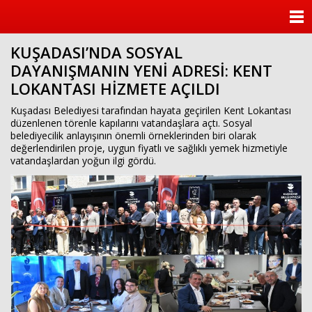
ANASAYFA
KUŞADASI’NDA SOSYAL
KATEGORİLER
DAYANIŞMANIN YENİ ADRESİ: KENT
LOKANTASI HİZMETE AÇILDI
YAZARLAR
Kuşadası Belediyesi tarafından hayata geçirilen Kent Lokantası
ANKETLER
düzenlenen törenle kapılarını vatandaşlara açtı. Sosyal
belediyecilik anlayışının önemli örneklerinden biri olarak
değerlendirilen proje, uygun fiyatlı ve sağlıklı yemek hizmetiyle
FOTO GALERİ
vatandaşlardan yoğun ilgi gördü.
VİDEO GALERİ
KÜNYE
İLETİŞİM