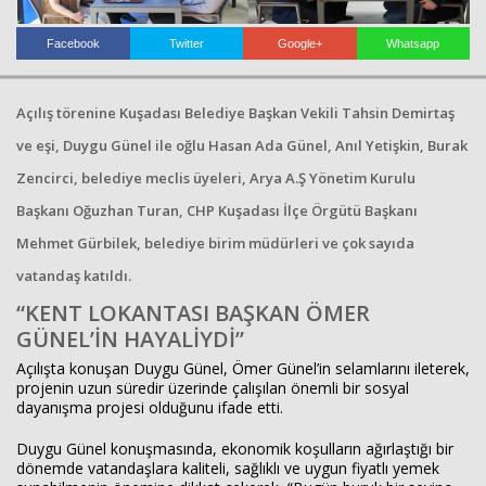
Haberin Doğru Adresi.
Facebook
Twitter
Google+
Whatsapp
Açılış törenine Kuşadası Belediye Başkan Vekili
Tahsin Demirtaş
ve eşi,
Duygu Günel
ile oğlu Hasan Ada Günel,
Anıl Yetişkin
,
Burak
Zencirci
, belediye meclis üyeleri, Arya A.Ş Yönetim Kurulu
Başkanı
Oğuzhan Turan
,
CHP Kuşadası İlçe Örgütü
Başkanı
Mehmet Gürbilek, belediye birim müdürleri ve çok sayıda
vatandaş katıldı.
“KENT LOKANTASI BAŞKAN ÖMER
GÜNEL’İN HAYALİYDİ”
Açılışta konuşan Duygu Günel,
Ömer Günel
’in selamlarını ileterek,
projenin uzun süredir üzerinde çalışılan önemli bir sosyal
dayanışma projesi olduğunu ifade etti.
Duygu Günel konuşmasında, ekonomik koşulların ağırlaştığı bir
dönemde vatandaşlara kaliteli, sağlıklı ve uygun fiyatlı yemek