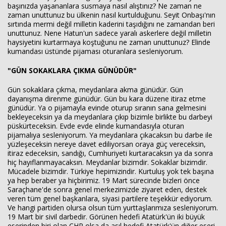
başınızda yaşananlara susmaya nasıl alıştınız? Ne zaman ne
zaman unuttunuz bu ülkenin nasıl kurtulduğunu. Seyit Onbaşı'nın
sırtında mermi değil milletin kaderini taşıdığını ne zamandan beri
unuttunuz. Nene Hatun'un sadece yaralı askerlere değil milletin
haysiyetini kurtarmaya koştuğunu ne zaman unuttunuz? Elinde
kumandası üstünde pijaması oturanlara sesleniyorum.
"GÜN SOKAKLARA ÇIKMA GÜNÜDÜR"
Gün sokaklara çıkma, meydanlara akma günüdür. Gün
dayanışma direnme günüdür. Gün bu kara düzene itiraz etme
günüdür. Ya o pijamayla evinde oturup sıranın sana gelmesini
bekleyeceksin ya da meydanlara çıkıp bizimle birlikte bu darbeyi
püskürteceksin. Evde evde elinde kumandasıyla oturan
pijamalıya sesleniyorum. Ya meydanlara çıkacaksın bu darbe ile
yüzleşeceksin nereye davet ediliyorsan oraya güç vereceksin,
itiraz edeceksin, sandığı, Cumhuriyeti kurtaracaksın ya da sonra
hiç hayıflanmayacaksın. Meydanlar bizimdir. Sokaklar bizimdir.
Mücadele bizimdir. Türkiye hepimizindir. Kurtuluş yok tek başına
ya hep beraber ya hiçbirimiz. 19 Mart sürecinde bizleri önce
Saraçhane'de sonra genel merkezimizde ziyaret eden, destek
veren tüm genel başkanlara, siyasi partilere teşekkür ediyorum.
Ve hangi partiden olursa olsun tüm yurttaşlarımıza sesleniyorum.
19 Mart bir sivil darbedir. Görünen hedefi Atatürk'ün iki büyük
eserinden biri olan CHP olsa da asıl hedefi Atatürk'ün diğer eseri