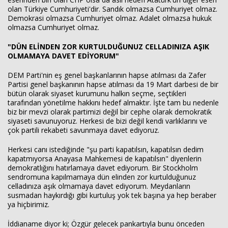
olan Türkiye Cumhuriyeti'dir. Sandık olmazsa Cumhuriyet olmaz.
Demokrasi olmazsa Cumhuriyet olmaz. Adalet olmazsa hukuk
olmazsa Cumhuriyet olmaz.
"DÜN ELİNDEN ZOR KURTULDUĞUNUZ CELLADINIZA AŞIK
OLMAMAYA DAVET EDİYORUM"
DEM Parti'nin eş genel başkanlarının hapse atılması da Zafer
Partisi genel başkanının hapse atılması da 19 Mart darbesi de bir
bütün olarak siyaset kurumunu halkın seçme, seçtikleri
tarafından yönetilme hakkını hedef almaktır. İşte tam bu nedenle
biz bir mevzi olarak partimizi değil bir cephe olarak demokratik
siyaseti savunuyoruz. Herkesi de bizi değil kendi varlıklarını ve
çok partili rekabeti savunmaya davet ediyoruz.
Herkesi canı istediğinde "şu parti kapatılsın, kapatılsın dedim
kapatmıyorsa Anayasa Mahkemesi de kapatılsın" diyenlerin
demokratlığını hatırlamaya davet ediyorum. Bir Stockholm
sendromuna kapılmamaya dün elinden zor kurtulduğunuz
celladınıza aşık olmamaya davet ediyorum. Meydanların
susmadan haykırdığı gibi kurtuluş yok tek başına ya hep beraber
ya hiçbirimiz.
İddianame diyor ki; Özgür gelecek pankartıyla bunu önceden