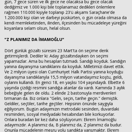
gün, 7 gece süren ve ilk gece ne olacaksa bu gece olacak
dediğimiz ve 1.000 kişi bile toplanamaz dedikleri önlemlere
rağmen 110.000 kişiyle toplanıp 23'ü akşamı Saraçhane'de
1.200.000 kişi olan ve darbeyi püskürten, o gün orada olmasa da
kendi memleketinden, ilinden, ilçesinden bu mücadeleye yüreğini
koyanlara selam olsun, helal olsun.
"Z PLANIMIZ DA İMAMOĞLU"
Dört günlük gözaltı süresini 23 Mart'ta ön seçime denk
getirmişlerdi. Dediler ki: Aday gözaltındayken ön seçimi
yapamazlar. Ama bu hesapları tutmadı. Sandığı koyduk. Sandığın
yanına dayanışma sandıklarını da koyduk. Milletimizi davet ettik.
Ve 2 milyon üyesi olan Cumhuriyet Halk Partisi yanına koyduğu
dayanışma sandıklarıyla 15,5 milyon vatandaşımız koştu, geldi,
oylarını kullandı. En genci 18, en yaşlısı 104 yaşındaydı. Elbette 6
yaşında çizdiği resmini sandığa atanlar da vardı. Karnında 3 aylık
bebeğiyle gelen de oldu. 2 elinde 2 bastonuyla merdivenleri
tırmanan da. Biz onlara "Gelin, seçin, tarihe geçin." demiştik.
Geldiler, seçtiler, tarihe geçtiler. Hepsinin önünde saygıyla
eğiliyorum. Bugün adayımızın metrodaki sesinden, duvardaki
resminden, sosyal medyadaki hesabından bile korkuyorlar.
Onlara buradan bir kez daha söylüyorum: Ekrem İmamoğlu
adayımızdır. A planımız da, B planımız da, Z planımız da budur.
Onunla mücadelenin meşru yolu sandıkta yarışmaktır. Ekrem