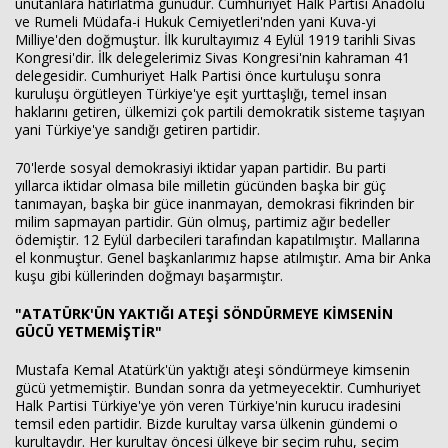
unutanlara hatırlatma günüdür. Cumhuriyet Halk Partisi Anadolu
ve Rumeli Müdafa-i Hukuk Cemiyetleri'nden yani Kuva-yi
Milliye'den doğmuştur. İlk kurultayımız 4 Eylül 1919 tarihli Sivas
Kongresi'dir. İlk delegelerimiz Sivas Kongresi'nin kahraman 41
delegesidir. Cumhuriyet Halk Partisi önce kurtuluşu sonra
kuruluşu örgütleyen Türkiye'ye eşit yurttaşlığı, temel insan
haklarını getiren, ülkemizi çok partili demokratik sisteme taşıyan
yani Türkiye'ye sandığı getiren partidir.
70'lerde sosyal demokrasiyi iktidar yapan partidir. Bu parti
yıllarca iktidar olmasa bile milletin gücünden başka bir güç
tanımayan, başka bir güce inanmayan, demokrasi fikrinden bir
milim sapmayan partidir. Gün olmuş, partimiz ağır bedeller
ödemiştir. 12 Eylül darbecileri tarafından kapatılmıştır. Mallarına
el konmuştur. Genel başkanlarımız hapse atılmıştır. Ama bir Anka
kuşu gibi küllerinden doğmayı başarmıştır.
"ATATÜRK'ÜN YAKTIĞI ATEŞİ SÖNDÜRMEYE KİMSENİN
GÜCÜ YETMEMİŞTİR"
Mustafa Kemal Atatürk'ün yaktığı ateşi söndürmeye kimsenin
gücü yetmemiştir. Bundan sonra da yetmeyecektir. Cumhuriyet
Halk Partisi Türkiye'ye yön veren Türkiye'nin kurucu iradesini
temsil eden partidir. Bizde kurultay varsa ülkenin gündemi o
kurultaydır. Her kurultay öncesi ülkeye bir seçim ruhu, seçim