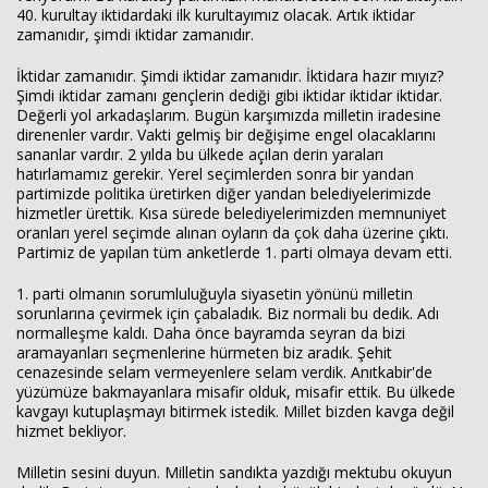
40. kurultay iktidardaki ilk kurultayımız olacak. Artık iktidar
zamanıdır, şimdi iktidar zamanıdır.
İktidar zamanıdır. Şimdi iktidar zamanıdır. İktidara hazır mıyız?
Şimdi iktidar zamanı gençlerin dediği gibi iktidar iktidar iktidar.
Değerli yol arkadaşlarım. Bugün karşımızda milletin iradesine
direnenler vardır. Vakti gelmiş bir değişime engel olacaklarını
sananlar vardır. 2 yılda bu ülkede açılan derin yaraları
hatırlamamız gerekir. Yerel seçimlerden sonra bir yandan
partimizde politika üretirken diğer yandan belediyelerimizde
hizmetler ürettik. Kısa sürede belediyelerimizden memnuniyet
oranları yerel seçimde alınan oyların da çok daha üzerine çıktı.
Partimiz de yapılan tüm anketlerde 1. parti olmaya devam etti.
1. parti olmanın sorumluluğuyla siyasetin yönünü milletin
sorunlarına çevirmek için çabaladık. Biz normali bu dedik. Adı
normalleşme kaldı. Daha önce bayramda seyran da bizi
aramayanları seçmenlerine hürmeten biz aradık. Şehit
cenazesinde selam vermeyenlere selam verdik. Anıtkabir'de
yüzümüze bakmayanlara misafir olduk, misafir ettik. Bu ülkede
kavgayı kutuplaşmayı bitirmek istedik. Millet bizden kavga değil
hizmet bekliyor.
Milletin sesini duyun. Milletin sandıkta yazdığı mektubu okuyun