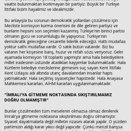
vaatte bulunmaktan korkmayan bir partiyiz. Büyük bir Türkiye
İttifakı bizim hayalimiz ve idealimizdir.
Bu anlayışla bu sorunun demokratik yollardan çözülmesi için
Mecliste komisyon kurma önerisini de dile getiren partiyiz ve
bunların hepsini son seçimleri kazanmış Türkiye'nin birinci partisi
olmanın gücü ve sorumluluğu ile yapıyoruz. Türkiye'nin
demokratik geleceğine cesaretle liderlik edeceğiz. Hattı müdafaa
yoktur sathı müdafaa vardır. O satık bütün vatandır. Biz bu
vatanın her köşesine barış, huzur ve refah sözü veriyoruz. Gelin
aşamada komisyon 18 toplantı yapmıştır ama hala belediyelere
millet iradesinin üstünde atadıkları kayyımlar bulunmaktadır. Hala
Kürtlerin belediye meclislerine girmesini suç sayan Kent İttifakı
Kent Uzlaşısı adı altında utanç davalarından insanlar hapis
yatmaktadır. Hala seçilmiş siyasetçiler hapistedir. Hala Anayasa
Mahkemesi kararları, AİHM kararları uygulanmamaktadır.
"İMRALI'YA GİTMEME NOKTASINDA SIKIŞTIRILMAMIZ
DOĞRU OLMAMIŞTIR"
Bunlar çözülmeden tüm meselenin olmazsa olmaz denilerek
İmralı'ya gitmeme noktasına sıkıştırılması doğru olmamıştır.
Siyaset dayatmalarla değil milletin rızasını alarak yapılır. O yüzden
partimizin aldığı karar yıkıcı değil yapıcıdır. Çünkü menzil barışsa