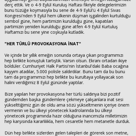
derç ettik. Ve o 4-9 Eylül Kuruluş Haftası fikriyle delegelerimizin
bunu tüzüğe koymasıyla bu sene de 4-9 Eylül'ü 4 Eylül Sivas
Kongresi'nden 9 Eylül hem ülkenin düşman işgalinden kurtulduğu
sembol güne, hem partimizin kurulduğu güne, kapatılan
partimizin yeniden kurulduğu güne atfen 4-9 Eylül Kurtuluş
Haftamızı bu sene yine coşkuyla kutladık.
"HER TÜRLÜ PROVOKASYONA İNAT"
Ve içinde bir yıllık emeğin sonunda ortaya çıkan programımızı
hep birlikte konuştuk tartıştık. Varsın olsun. Ekranı ortadan ikiye
böldüler. Cumhuriyet Halk Partisi'nin İstanbul'daki Baba ocağına
kayyım atadılar, 5.000 polisle saldırdılar. Bunu tam da bu bunu
tam da programımızı hep birlikte bu kurultaya yollayacak son
halini verdiğimiz 8 Eylül gününde yaptılar.
Bize yapılan her provokasyona her türlü saldırıya bizi pozitif
gündemden başka gündemlere çekmeye çalışanlara inat sesi
yükselttiğimiz gün de oldu ama sözü yükseltmenin içeriye önem
vermenin ve bu ülkeyi yönetecek kadrolarında bu ülkeyi
yönetecek programında hazır olduğuna inancımızla milletimizin
hep karşısında kararlılıkla, hem cesaretle hem metanetle durduk.
Dün hep birlikte sizlerden gelen talepleri de görerek son metne,