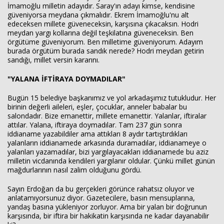
İmamoğlu milletin adayıdır. Saray'ın adayı kimse, kendisine
güveniyorsa meydana çıkmalıdır. Ekrem İmamoğlu'nu alt
edeceksen millete güveneceksin, karşısına çıkacaksın. Hodri
meydan yargı kollarına değil teşkilatına güveneceksin. Ben
örgütüme güveniyorum. Ben milletime güveniyorum. Adayım
burada örgütüm burada sandık nerede? Hodri meydan getirin
sandığı, millet versin kararını.
"YALANA İFTİRAYA DOYMADILAR"
Bugün 15 belediye başkanımız ve yol arkadaşımız tutukludur. Her
birinin değerli aileleri, eşler, çocuklar, anneler babalar bu
salondadır. Bize emanettir, millete emanettir. Yalanlar, iftiralar
attılar. Yalana, iftiraya doymadılar. Tam 237 gün sonra
iddianame yazabildiler ama attıkları 8 aydır tartıştırdıkları
yalanların iddianamede arkasında duramadılar, iddianameye o
yalanları yazamadılar, bizi yargılayacakları iddianamede bu aziz
milletin vicdanında kendileri yargılanır oldular. Çünkü millet günün
mağdurlarının nasıl zalim olduğunu gördü.
Sayın Erdoğan da bu gerçekleri görünce rahatsız oluyor ve
anlatamıyorsunuz diyor. Gazetecilere, basın mensuplarına,
yandaş basına yükleniyor zorluyor. Ama bir yalan bir doğrunun
karşısında, bir iftira bir hakikatin karşısında ne kadar dayanabilir