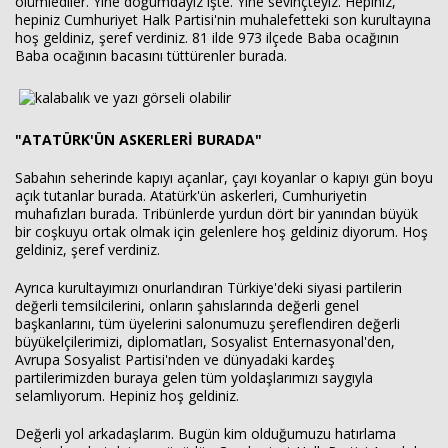
ölümlediler. Yine doğumdayız işte. Yine sevinçteyiz. Hepiniz,
hepiniz Cumhuriyet Halk Partisi'nin muhalefetteki son kurultayına
hoş geldiniz, şeref verdiniz. 81 ilde 973 ilçede Baba ocağının
Baba ocağının bacasını tüttürenler burada.
"ATATÜRK'ÜN ASKERLERİ BURADA"
Sabahın seherinde kapıyı açanlar, çayı koyanlar o kapıyı gün boyu
açık tutanlar burada. Atatürk'ün askerleri, Cumhuriyetin
muhafızları burada. Tribünlerde yurdun dört bir yanından büyük
bir coşkuyu ortak olmak için gelenlere hoş geldiniz diyorum. Hoş
geldiniz, şeref verdiniz.
Ayrıca kurultayımızı onurlandıran Türkiye'deki siyasi partilerin
değerli temsilcilerini, onların şahıslarında değerli genel
başkanlarını, tüm üyelerini salonumuzu şereflendiren değerli
büyükelçilerimizi, diplomatları, Sosyalist Enternasyonal'den,
Avrupa Sosyalist Partisi'nden ve dünyadaki kardeş
partilerimizden buraya gelen tüm yoldaşlarımızı saygıyla
selamlıyorum. Hepiniz hoş geldiniz.
Değerli yol arkadaşlarım. Bugün kim olduğumuzu hatırlama