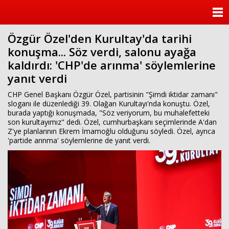
ANASAYFA
Özgür Özel'den Kurultay'da tarihi
KATEGORİLER
konuşma... Söz verdi, salonu ayağa
kaldırdı: 'CHP'de arınma' söylemlerine
YAZARLAR
yanıt verdi
ANKETLER
CHP Genel Başkanı Özgür Özel, partisinin "Şimdi iktidar zamanı"
sloganı ile düzenlediği 39. Olağan Kurultayı'nda konuştu. Özel,
burada yaptığı konuşmada, "Söz veriyorum, bu muhalefetteki
FOTO GALERİ
son kurultayımız" dedi. Özel, cumhurbaşkanı seçimlerinde A'dan
Z'ye planlarının Ekrem İmamoğlu olduğunu söyledi. Özel, ayrıca
VİDEO GALERİ
'partide arınma' söylemlerine de yanıt verdi.
KÜNYE
İLETİŞİM