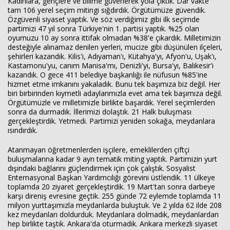
Kadınlara, gençlere ve bilime güvenerek yola çıktık. Dar vakte
tam 106 yerel seçim mitingi sığdırdık. Örgütümüze güvendik.
Özgüvenli siyaset yaptık. Ve söz verdiğimiz gibi ilk seçimde
partimizi 47 yıl sonra Türkiye'nin 1. partisi yaptık. %25 olan
oyumuzu 10 ay sonra ittifak olmadan %38'e çıkardık. Milletimizin
desteğiyle alınamaz denilen yerleri, mucize gibi düşünülen ilçeleri,
şehirleri kazandık. Kilis'i, Adıyaman'ı, Kütahya'yı, Afyon'u, Uşak'ı,
Kastamonu'yu, canım Manisa'mı, Denizli'yi, Bursa'yı, Balıkesir'i
kazandık. O gece 411 belediye başkanlığı ile nüfusun %85'ine
hizmet etme imkanını yakaladık. Bunu tek başımıza biz değil. Her
biri birbirinden kıymetli adaylarımızla evet ama tek başımıza değil.
Örgütümüzle ve milletimizle birlikte başardık. Yerel seçimlerden
sonra da durmadık. İllerimizi dolaştık. 21 Halk buluşması
gerçekleştirdik. Yetmedi. Partimizi yeniden sokağa, meydanlara
ısındırdık.
Atanmayan öğretmenlerden işçilere, emeklilerden çiftçi
buluşmalarına kadar 9 ayrı tematik miting yaptık. Partimizin yurt
dışındaki bağlarını güçlendirmek için çok çalıştık. Sosyalist
Enternasyonal Başkan Yardımcılığı görevini üstlendik. 11 ülkeye
toplamda 20 ziyaret gerçekleştirdik. 19 Mart'tan sonra darbeye
karşı direniş evresine geçtik. 255 günde 72 eylemde toplamda 11
milyon yurttaşımızla meydanlarda buluştuk. Ve 2 yılda 62 ilde 208
kez meydanları doldurduk. Meydanlara dolmadık, meydanlardan
hep birlikte taştık. Ankara'da oturmadık. Ankara merkezli siyaset