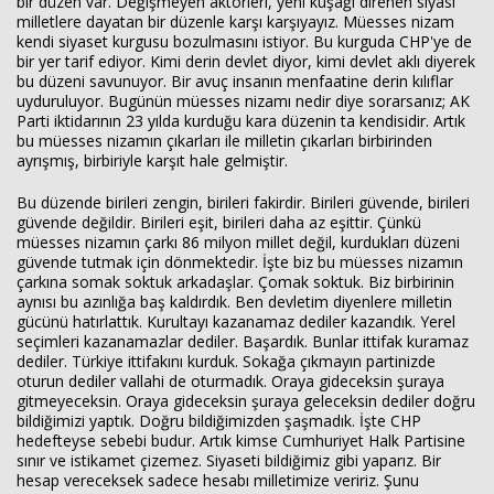
bir düzen var. Değişmeyen aktörleri, yeni kuşağı direnen siyasi
milletlere dayatan bir düzenle karşı karşıyayız. Müesses nizam
kendi siyaset kurgusu bozulmasını istiyor. Bu kurguda CHP'ye de
bir yer tarif ediyor. Kimi derin devlet diyor, kimi devlet aklı diyerek
bu düzeni savunuyor. Bir avuç insanın menfaatine derin kılıflar
uyduruluyor. Bugünün müesses nizamı nedir diye sorarsanız; AK
Parti iktidarının 23 yılda kurduğu kara düzenin ta kendisidir. Artık
bu müesses nizamın çıkarları ile milletin çıkarları birbirinden
ayrışmış, birbiriyle karşıt hale gelmiştir.
Bu düzende birileri zengin, birileri fakirdir. Birileri güvende, birileri
güvende değildir. Birileri eşit, birileri daha az eşittir. Çünkü
müesses nizamın çarkı 86 milyon millet değil, kurdukları düzeni
güvende tutmak için dönmektedir. İşte biz bu müesses nizamın
çarkına somak soktuk arkadaşlar. Çomak soktuk. Biz birbirinin
aynısı bu azınlığa baş kaldırdık. Ben devletim diyenlere milletin
gücünü hatırlattık. Kurultayı kazanamaz dediler kazandık. Yerel
seçimleri kazanamazlar dediler. Başardık. Bunlar ittifak kuramaz
dediler. Türkiye ittifakını kurduk. Sokağa çıkmayın partinizde
oturun dediler vallahi de oturmadık. Oraya gideceksin şuraya
gitmeyeceksin. Oraya gideceksin şuraya geleceksin dediler doğru
bildiğimizi yaptık. Doğru bildiğimizden şaşmadık. İşte CHP
hedefteyse sebebi budur. Artık kimse Cumhuriyet Halk Partisine
sınır ve istikamet çizemez. Siyaseti bildiğimiz gibi yaparız. Bir
hesap vereceksek sadece hesabı milletimize veririz. Şunu