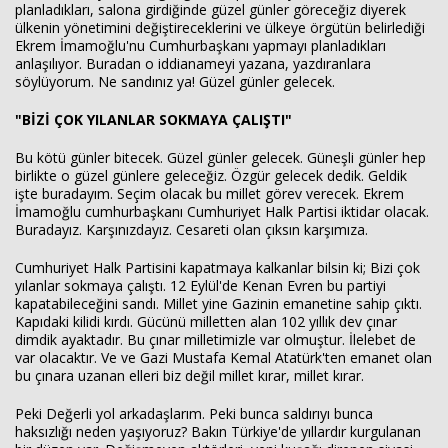
planladıkları, salona girdiğinde güzel günler göreceğiz diyerek
ülkenin yönetimini değiştireceklerini ve ülkeye örgütün belirlediği
Ekrem İmamoğlu'nu Cumhurbaşkanı yapmayı planladıkları
anlaşılıyor. Buradan o iddianameyi yazana, yazdıranlara
söylüyorum. Ne sandınız ya! Güzel günler gelecek.
"BİZİ ÇOK YILANLAR SOKMAYA ÇALIŞTI"
Bu kötü günler bitecek. Güzel günler gelecek. Güneşli günler hep
birlikte o güzel günlere geleceğiz. Özgür gelecek dedik. Geldik
işte buradayım. Seçim olacak bu millet görev verecek. Ekrem
İmamoğlu cumhurbaşkanı Cumhuriyet Halk Partisi iktidar olacak.
Buradayız. Karşınızdayız. Cesareti olan çıksın karşımıza.
Cumhuriyet Halk Partisini kapatmaya kalkanlar bilsin ki; Bizi çok
yılanlar sokmaya çalıştı. 12 Eylül'de Kenan Evren bu partiyi
kapatabileceğini sandı. Millet yine Gazinin emanetine sahip çıktı.
Kapıdaki kilidi kırdı. Gücünü milletten alan 102 yıllık dev çınar
dimdik ayaktadır. Bu çınar milletimizle var olmuştur. İlelebet de
var olacaktır. Ve ve Gazi Mustafa Kemal Atatürk'ten emanet olan
bu çınara uzanan elleri biz değil millet kırar, millet kırar.
Peki Değerli yol arkadaşlarım. Peki bunca saldırıyı bunca
haksızlığı neden yaşıyoruz? Bakın Türkiye'de yıllardır kurgulanan