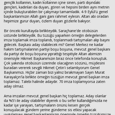
gençlik kollarının, kadın kollarının içine sinen, parti dışındaki
gençleri, kadınları da duyan, gören ve hepsini birden aynı metnin
içinde buluşturabilen bir çalışmayı tamamladık. 4-9 Eylül'ü genel
başkanlarımızın Allah gani gani rahmet eylesin. Altan abi oradan
hepimize gurur duyan, özlem duyan gözlerle bakıyor.
Bir önceki kurultayda birlikteydik. Saraçhane'de otobüsün
üstünde birlikteydik. Bu tüzüğü yaparken örneğin delegelerden
imza toplamak imza toplandı, toplanmadı tartışmaları alıp başını
gidecek. Başkası aday olabilecek mi? Genel Merkez ne kadar
hakim tartışmalarının partiyi boşu boşuna, mevcut genel başkanı
da partiyi de boşu boşuna yıprattığı tespitiyle Altan abimizin
önerisiyle Hikmet Başkanımızın biraz önce telefonda konuştuk.
Çok yakında otobüsün üzerinde olacağının sözünü, müjdesini
buradan vererek sevgili Hikmet Çetin'i selamlıyorum Genel
Başkanımızı. Hiçbir zaman bizi yalnız bırakmayan Sayın Murat
Karayalçın'la birlikte örneğin tüzüğün mevcut genel başkan imza
toplamaz. Talebi halinde adaydır. 70 imza toplamıyorsa zaten
aday olmaz.
Ama imzaları mevcut genel başkan hiç toplamaz. Aday olanlar
da %5'i ile aday olabilirler diyerek o bu sefer kullandığımızda ne
kadar işe yarayan, tartışmaların önünü kesen gerçek
konuşulacak gündem yerine gündeme sis etkisi yapacak
uygulamayı genel başkanlarımızın önerisiyle örneğin tüzüğümüze