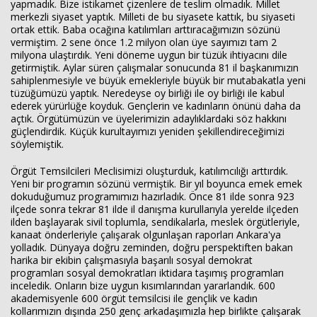
yapmadık. Bize istikamet çizenlere de teslim olmadık. Millet
merkezli siyaset yaptık. Milleti de bu siyasete kattık, bu siyaseti
ortak ettik. Baba ocağına katılımları arttıracağımızın sözünü
vermiştim. 2 sene önce 1.2 milyon olan üye sayımızı tam 2
milyona ulaştırdık. Yeni döneme uygun bir tüzük ihtiyacını dile
getirmiştik. Aylar süren çalışmalar sonucunda 81 il başkanımızın
sahiplenmesiyle ve büyük emekleriyle büyük bir mutabakatla yeni
tüzüğümüzü yaptık. Neredeyse oy birliği ile oy birliği ile kabul
ederek yürürlüğe koyduk. Gençlerin ve kadınların önünü daha da
açtık. Örgütümüzün ve üyelerimizin adaylıklardaki söz hakkını
güçlendirdik. Küçük kurultayımızı yeniden şekillendireceğimizi
söylemiştik.
Örgüt Temsilcileri Meclisimizi oluşturduk, katılımcılığı arttırdık.
Yeni bir programın sözünü vermiştik. Bir yıl boyunca emek emek
dokuduğumuz programımızı hazırladık. Önce 81 ilde sonra 923
ilçede sonra tekrar 81 ilde il danışma kurullarıyla yerelde ilçeden
ilden başlayarak sivil toplumla, sendikalarla, meslek örgütleriyle,
kanaat önderleriyle çalışarak olgunlaşan raporları Ankara'ya
yolladık. Dünyaya doğru zeminden, doğru perspektiften bakan
harika bir ekibin çalışmasıyla başarılı sosyal demokrat
programları sosyal demokratları iktidara taşımış programları
inceledik. Onların bize uygun kısımlarından yararlandık. 600
akademisyenle 600 örgüt temsilcisi ile gençlik ve kadın
kollarımızın dışında 250 genç arkadaşımızla hep birlikte çalışarak