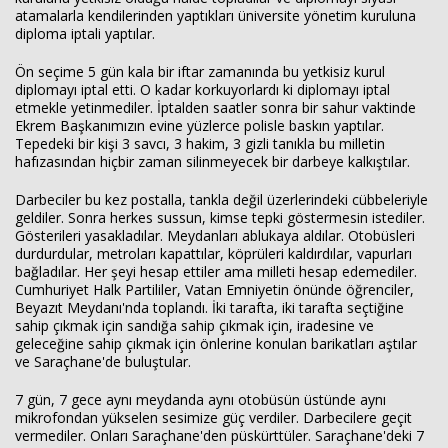
atamalarla kendilerinden yaptıkları üniversite yönetim kuruluna
diploma iptali yaptılar.
Ön seçime 5 gün kala bir iftar zamanında bu yetkisiz kurul
diplomayı iptal etti. O kadar korkuyorlardı ki diplomayı iptal
etmekle yetinmediler. İptalden saatler sonra bir sahur vaktinde
Ekrem Başkanımızın evine yüzlerce polisle baskın yaptılar.
Tepedeki bir kişi 3 savcı, 3 hakim, 3 gizli tanıkla bu milletin
hafızasından hiçbir zaman silinmeyecek bir darbeye kalkıştılar.
Darbeciler bu kez postalla, tankla değil üzerlerindeki cübbeleriyle
geldiler. Sonra herkes sussun, kimse tepki göstermesin istediler.
Gösterileri yasakladılar. Meydanları ablukaya aldılar. Otobüsleri
durdurdular, metroları kapattılar, köprüleri kaldırdılar, vapurları
bağladılar. Her şeyi hesap ettiler ama milleti hesap edemediler.
Cumhuriyet Halk Partililer, Vatan Emniyetin önünde öğrenciler,
Beyazıt Meydanı'nda toplandı. İki tarafta, iki tarafta seçtiğine
sahip çıkmak için sandığa sahip çıkmak için, iradesine ve
geleceğine sahip çıkmak için önlerine konulan barikatları aştılar
ve Saraçhane'de buluştular.
7 gün, 7 gece aynı meydanda aynı otobüsün üstünde aynı
mikrofondan yükselen sesimize güç verdiler. Darbecilere geçit
vermediler. Onları Saraçhane'den püskürttüler. Saraçhane'deki 7