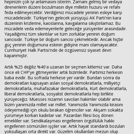
hepinizin çok iyi anlamasını isterim. Zamanı gelmiş bir vedaya
direnenlerin düzeni bozulmasın diye milletin huzuru ve refahı
feda edilmeyecektir. Verdiğimiz mücadele yeninin eskiye karşı
mücadelesidir. Türkiye'nin gelecek yürüyüşü AK Parti'nin kara
düzeninin krizlerine, kaoslarına, kavgalarına sıkıştırılamaz. Bu
mücadele veda edemeyenlerle geleceğe yürüyenler arasındadır.
Yaşadığımız tüm sıkıntılar ve tüm zorluklar yeninin doğum
sancısıdır. Türkiye bir doğum sancısı çekmektedir. Ancak hiçbir
güç yeninin doğumuna eskinin gidişine mani olamayacaktır.
Cumhuriyet Halk Partisi'nde de özgüvensiz siyaset devri
kapanmıştır.
Artık %25 değiliz %40'a uzanan bir seçmen kitlemiz var. Daha
önce eli CHP'ye gitmeyenler artık bizimledir. Partimiz herkesin
baba evidir. Bu sofrada herkese yer vardır. Bundan sonra da
demokratları kapsayan aslan sosyal demokratlarla, milliyetçi
demokratlarla, muhafazakar demokratlarla, Kürt demokratlarla,
liberal demokratlarla, sosyalist demokratlarla hep birlikte
yürüyeceğiz. Müesses nizamın savcıları hakimler olabilir ama
bizim yanımızda millet var millet. Yanımızda Yanımızda kirasını
ödeyemediği için okulu bırakan öğrenciler var. Akşam sokakta
yürümeye korkan kadınlar var. Pazardan filesi boş dönen
emekliler var. Sendikalaşması engellenen örgütlülük hakkı
engellenen sömürülen işçiler var. Artık hayat standardı bozulan
yoksullaşan orta direkt var. Güzelim okullardan mezun olup