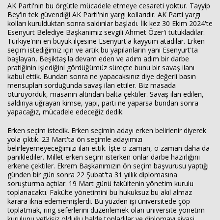
AK Parti'nin bu örgütle mücadele etmeye cesareti yoktur. Tayyip
Bey'in tek güvendiği AK Parti'nin yargı kollarıdır. AK Parti yargı
kolları kurulduktan sonra saldırılar başladı. İlk kez 30 Ekim 2024'te
Esenyurt Belediye Başkanımız sevgili Ahmet Özer'i tutukladılar.
Türkiye'nin en büyük ilçesine Esenyurt'a kayyum atadılar. Erken
seçim istediğimiz için ve artık bu yapılanların yani Esenyurt'ta
başlayan, Beşiktaş'la devam eden ve adım adım bir darbe
pratiğinin işlediğini gördüğümüz süreçte bunu bir savaş ilanı
kabul ettik. Bundan sonra ne yapacaksınız diye değerli basın
mensupları sorduğunda savaş ilan ettiler. Biz masada
oturuyorduk, masanın altından balta çektiler. Savaş ilan edilen,
saldırıya uğrayan kimse, yapı, parti ne yaparsa bundan sonra
yapacağız, mücadele edeceğiz dedik.
Erken seçim istedik. Erken seçimin adayı erken belirlenir diyerek
yola çıktık. 23 Mart'ta ön seçimle adayımızı
belirleyemeyeceğimizi ilan ettik. İşte o zaman, o zaman daha da
paniklediler. Millet erken seçim isterken onlar darbe hazırlığını
erkene çektiler. Ekrem Başkanımızın ön seçim başvurusu yaptığı
günden bir gün sonra 22 Şubat'ta 31 yıllık diplomasına
soruşturma açtılar. 19 Mart günü fakültenin yönetim kurulu
toplanacaktı. Fakülte yönetimini bu hukuksuz bu akıl almaz
karara ikna edememişlerdi. Bu yüzden işi üniversitede çöp
toplatmak, ring seferlerini düzenlemek olan üniversite yönetim
kurulunu yetkisiz olduğu halde topladılar ve diplomayı siyasi