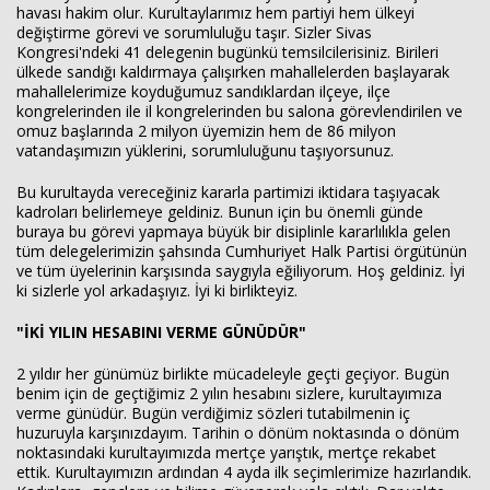
havası hakim olur. Kurultaylarımız hem partiyi hem ülkeyi
değiştirme görevi ve sorumluluğu taşır. Sizler Sivas
Kongresi'ndeki 41 delegenin bugünkü temsilcilerisiniz. Birileri
ülkede sandığı kaldırmaya çalışırken mahallelerden başlayarak
mahallelerimize koyduğumuz sandıklardan ilçeye, ilçe
kongrelerinden ile il kongrelerinden bu salona görevlendirilen ve
omuz başlarında 2 milyon üyemizin hem de 86 milyon
vatandaşımızın yüklerini, sorumluluğunu taşıyorsunuz.
Bu kurultayda vereceğiniz kararla partimizi iktidara taşıyacak
kadroları belirlemeye geldiniz. Bunun için bu önemli günde
buraya bu görevi yapmaya büyük bir disiplinle kararlılıkla gelen
tüm delegelerimizin şahsında Cumhuriyet Halk Partisi örgütünün
ve tüm üyelerinin karşısında saygıyla eğiliyorum. Hoş geldiniz. İyi
ki sizlerle yol arkadaşıyız. İyi ki birlikteyiz.
"İKİ YILIN HESABINI VERME GÜNÜDÜR"
2 yıldır her günümüz birlikte mücadeleyle geçti geçiyor. Bugün
benim için de geçtiğimiz 2 yılın hesabını sizlere, kurultayımıza
verme günüdür. Bugün verdiğimiz sözleri tutabilmenin iç
huzuruyla karşınızdayım. Tarihin o dönüm noktasında o dönüm
noktasındaki kurultayımızda mertçe yarıştık, mertçe rekabet
ettik. Kurultayımızın ardından 4 ayda ilk seçimlerimize hazırlandık.