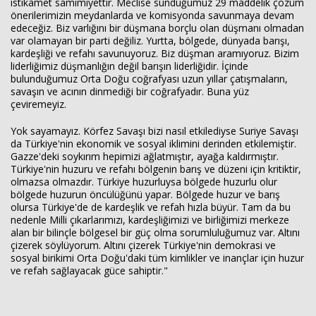
istikamet samimiyettir. Meclise sunduğumuz 29 maddelik çözüm
önerilerimizin meydanlarda ve komisyonda savunmaya devam
edeceğiz. Biz varlığını bir düşmana borçlu olan düşmanı olmadan
var olamayan bir parti değiliz. Yurtta, bölgede, dünyada barışı,
kardeşliği ve refahı savunuyoruz. Biz düşman aramıyoruz. Bizim
liderliğimiz düşmanlığın değil barışın liderliğidir. İçinde
bulunduğumuz Orta Doğu coğrafyası uzun yıllar çatışmaların,
savaşın ve acının dinmediği bir coğrafyadır. Buna yüz
çeviremeyiz.
Yok sayamayız. Körfez Savaşı bizi nasıl etkilediyse Suriye Savaşı
da Türkiye'nin ekonomik ve sosyal iklimini derinden etkilemiştir.
Gazze'deki soykırım hepimizi ağlatmıştır, ayağa kaldırmıştır.
Türkiye'nin huzuru ve refahı bölgenin barış ve düzeni için kritiktir,
olmazsa olmazdır. Türkiye huzurluysa bölgede huzurlu olur
bölgede huzurun öncülüğünü yapar. Bölgede huzur ve barış
olursa Türkiye'de de kardeşlik ve refah hızla büyür. Tam da bu
nedenle Milli çıkarlarımızı, kardeşliğimizi ve birliğimizi merkeze
alan bir bilinçle bölgesel bir güç olma sorumluluğumuz var. Altını
çizerek söylüyorum. Altını çizerek Türkiye'nin demokrasi ve
sosyal birikimi Orta Doğu'daki tüm kimlikler ve inançlar için huzur
ve refah sağlayacak güce sahiptir."