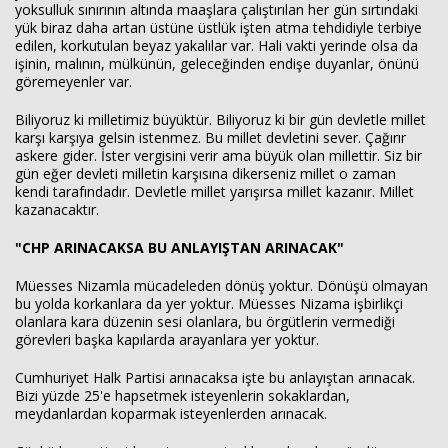
yoksulluk sınırının altında maaşlara çalıştırılan her gün sırtındaki
yük biraz daha artan üstüne üstlük işten atma tehdidiyle terbiye
edilen, korkutulan beyaz yakalılar var. Hali vakti yerinde olsa da
işinin, malının, mülkünün, geleceğinden endişe duyanlar, önünü
göremeyenler var.
Biliyoruz ki milletimiz büyüktür. Biliyoruz ki bir gün devletle millet
karşı karşıya gelsin istenmez. Bu millet devletini sever. Çağırır
askere gider. İster vergisini verir ama büyük olan millettir. Siz bir
gün eğer devleti milletin karşısına dikerseniz millet o zaman
kendi tarafındadır. Devletle millet yarışırsa millet kazanır. Millet
kazanacaktır.
"CHP ARINACAKSA BU ANLAYIŞTAN ARINACAK"
Müesses Nizamla mücadeleden dönüş yoktur. Dönüşü olmayan
bu yolda korkanlara da yer yoktur. Müesses Nizama işbirlikçi
olanlara kara düzenin sesi olanlara, bu örgütlerin vermediği
görevleri başka kapılarda arayanlara yer yoktur.
Cumhuriyet Halk Partisi arınacaksa işte bu anlayıştan arınacak.
Bizi yüzde 25'e hapsetmek isteyenlerin sokaklardan,
meydanlardan koparmak isteyenlerden arınacak.