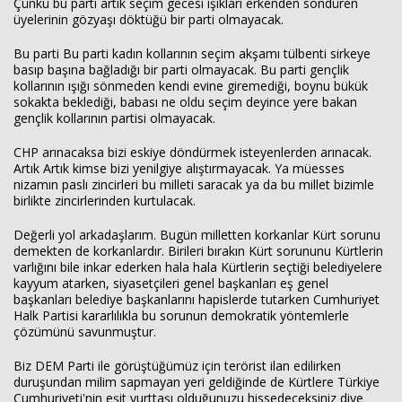
Çünkü bu parti artık seçim gecesi ışıkları erkenden söndüren
üyelerinin gözyaşı döktüğü bir parti olmayacak.
Bu parti Bu parti kadın kollarının seçim akşamı tülbenti sirkeye
basıp başına bağladığı bir parti olmayacak. Bu parti gençlik
kollarının ışığı sönmeden kendi evine giremediği, boynu bükük
sokakta beklediği, babası ne oldu seçim deyince yere bakan
gençlik kollarının partisi olmayacak.
CHP arınacaksa bizi eskiye döndürmek isteyenlerden arınacak.
Artık Artık kimse bizi yenilgiye alıştırmayacak. Ya müesses
nizamın paslı zincirleri bu milleti saracak ya da bu millet bizimle
birlikte zincirlerinden kurtulacak.
Değerli yol arkadaşlarım. Bugün milletten korkanlar Kürt sorunu
demekten de korkanlardır. Birileri bırakın Kürt sorununu Kürtlerin
varlığını bile inkar ederken hala hala Kürtlerin seçtiği belediyelere
kayyum atarken, siyasetçileri genel başkanları eş genel
başkanları belediye başkanlarını hapislerde tutarken Cumhuriyet
Halk Partisi kararlılıkla bu sorunun demokratik yöntemlerle
çözümünü savunmuştur.
Biz DEM Parti ile görüştüğümüz için terörist ilan edilirken
duruşundan milim sapmayan yeri geldiğinde de Kürtlere Türkiye
Cumhuriyeti'nin eşit yurttaşı olduğunuzu hissedeceksiniz diye