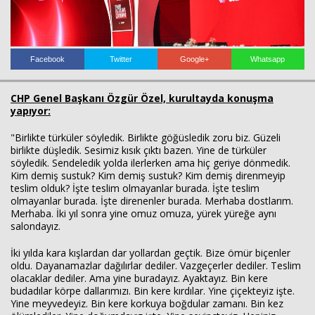
Haberin Doğru Adresi.
Facebook
Twitter
Google+
Whatsapp
CHP Genel Başkanı Özgür Özel, kurultayda konuşma
yapıyor:
"Birlikte türküler söyledik. Birlikte göğüsledik zoru biz. Güzeli
birlikte düşledik. Sesimiz kısık çıktı bazen. Yine de türküler
söyledik. Sendeledik yolda ilerlerken ama hiç geriye dönmedik.
Kim demiş sustuk? Kim demiş sustuk? Kim demiş direnmeyip
teslim olduk? İşte teslim olmayanlar burada. İşte teslim
olmayanlar burada. İşte direnenler burada. Merhaba dostlarım.
Merhaba. İki yıl sonra yine omuz omuza, yürek yüreğe aynı
salondayız.
İki yılda kara kışlardan dar yollardan geçtik. Bize ömür biçenler
oldu. Dayanamazlar dağılırlar dediler. Vazgeçerler dediler. Teslim
olacaklar dediler. Ama yine buradayız. Ayaktayız. Bin kere
budadılar körpe dallarımızı. Bin kere kırdılar. Yine çiçekteyiz işte.
Yine meyvedeyiz. Bin kere korkuya boğdular zamanı. Bin kez