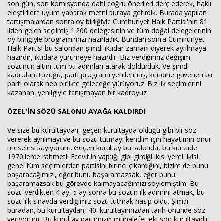
son gün, son komisyonda dahi doğru önerileri derç ederek, haklı
eleştirilere uyum yaparak metni buraya getirdik. Burada yapılan
tartışmalardan sonra oy birliğiyle Cumhuriyet Halk Partisi'nin 81
ilden gelen seçilmiş 1.200 delegesinin ve tüm doğal delegelerinin
oy birliğiyle programımızı hazırladık. Bundan sonra Cumhuriyet
Halk Partisi bu salondan şimdi iktidar zamanı diyerek ayrılmaya
hazırdır, iktidara yürümeye hazırdır. Biz verdiğimiz değişim
sözünün altını tüm bu adımları atarak doldurduk. Ve şimdi
kadroları, tüzüğü, parti programı yenilenmiş, kendine güvenen bir
parti olarak hep birlikte geleceğe yürüyoruz. Biz ilk seçimlerini
kazanan, yenilgiyle tanışmayan bir kadroyuz.
ÖZEL'İN SÖZÜ SALONU AYAĞA KALDIRDI
Ve size bu kurultaydan, geçen kurultayda olduğu gibi bir söz
vererek ayrılmayı ve bu sözü tutmayı kendim için hayatımın onur
meselesi sayıyorum. Geçen kurultay bu salonda, bu kürsüde
1970'lerde rahmetli Ecevit'in yaptığı gibi girdiği ikisi yerel, ikisi
genel tüm seçimlerden partisini birinci çıkardığını, bizim de bunu
başaracağımızı, eğer bunu başaramazsak, eğer bunu
başaramazsak bu görevde kalmayacağımızı söylemiştim. Bu
sözü verdikten 4 ay, 5 ay sonra bu sözün ilk adımını atmak, bu
sözü ilk sınavda verdiğimiz sözü tutmak nasip oldu. Şimdi
buradan, bu kurultaydan, 40. kurultayımızdan tarih önünde söz
veriyorum: Bu kurultay partimizin muhalefetteki son kurultayıdır.