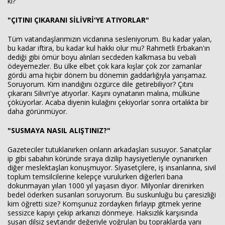
ki?
"ÇITINI ÇIKARANI SİLİVRİ'YE ATIYORLAR"
Tüm vatandaşlarımızın vicdanına sesleniyorum. Bu kadar yalan,
bu kadar iftira, bu kadar kul hakkı olur mu? Rahmetli Erbakan'ın
dediği gibi ömür boyu alınları secdeden kalkmasa bu vebali
ödeyemezler. Bu ülke elbet çok kara kışlar çok zor zamanlar
gördü ama hiçbir dönem bu dönemin gaddarlığıyla yarışamaz.
Soruyorum. Kim inandığını özgürce dile getirebiliyor? Çıtını
çıkaranı Silivri'ye atıyorlar. Kaşını oynatanın malına, mülküne
çöküyorlar. Acaba diyenin kulağını çekiyorlar sonra ortalıkta bir
daha görünmüyor.
"SUSMAYA NASIL ALIŞTINIZ?"
Gazeteciler tutuklanırken onların arkadaşları susuyor. Sanatçılar
ip gibi sabahın köründe sıraya dizilip haysiyetleriyle oynanırken
diğer meslektaşları konuşmuyor. Siyasetçilere, iş insanlarına, sivil
toplum temsilcilerine kelepçe vurulurken diğerleri bana
dokunmayan yılan 1000 yıl yaşasın diyor. Milyonlar direnirken
bedel öderken susanları soruyorum. Bu suskunluğu bu çaresizliği
kim öğretti size? Komşunuz zordayken fırlayıp gitmek yerine
sessizce kapıyı çekip arkanızı dönmeye. Haksızlık karşısında
susan dilsiz şeytandır değeriyle yoğrulan bu topraklarda yanı