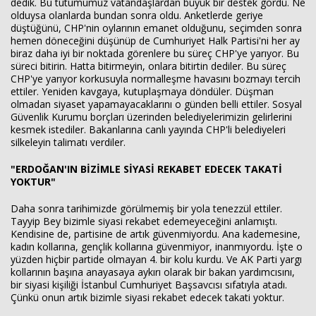
dedik. Bu tutumumuz vatandaşlardan büyük bir destek gördü. Ne
olduysa olanlarda bundan sonra oldu. Anketlerde geriye
düştüğünü, CHP'nin oylarının emanet olduğunu, seçimden sonra
hemen döneceğini düşünüp de Cumhuriyet Halk Partisi'ni her ay
biraz daha iyi bir noktada görenlere bu süreç CHP'ye yarıyor. Bu
süreci bitirin. Hatta bitirmeyin, onlara bitirtin dediler. Bu süreç
CHP'ye yarıyor korkusuyla normalleşme havasını bozmayı tercih
ettiler. Yeniden kavgaya, kutuplaşmaya döndüler. Düşman
olmadan siyaset yapamayacaklarını o günden belli ettiler. Sosyal
Güvenlik Kurumu borçları üzerinden belediyelerimizin gelirlerini
kesmek istediler. Bakanlarına canlı yayında CHP'li belediyeleri
silkeleyin talimatı verdiler.
"ERDOĞAN'IN BİZİMLE SİYASİ REKABET EDECEK TAKATİ
YOKTUR"
Daha sonra tarihimizde görülmemiş bir yola tenezzül ettiler.
Tayyip Bey bizimle siyasi rekabet edemeyeceğini anlamıştı.
Kendisine de, partisine de artık güvenmiyordu. Ana kademesine,
kadın kollarına, gençlik kollarına güvenmiyor, inanmıyordu. İşte o
yüzden hiçbir partide olmayan 4. bir kolu kurdu. Ve AK Parti yargı
kollarının başına anayasaya aykırı olarak bir bakan yardımcısını,
bir siyasi kişiliği İstanbul Cumhuriyet Başsavcısı sıfatıyla atadı.
Çünkü onun artık bizimle siyasi rekabet edecek takati yoktur.